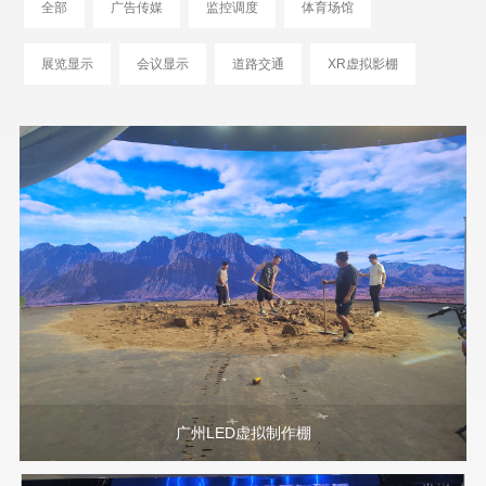
全部
广告传媒
监控调度
体育场馆
展览显示
会议显示
道路交通
XR虚拟影棚
广州LED虚拟制作棚