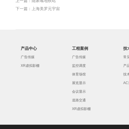
上一篇：陆家嘴地铁站
下一篇：上海美罗元宇宙
产品中心
工程案例
技
广告传媒
广告传媒
常
XR虚拟影棚
监控调度
产
体育场馆
技
展览显示
A
会议显示
道路交通
XR虚拟影棚