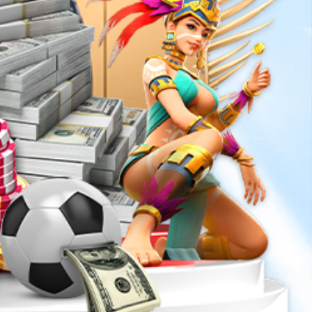
让美味更智能！
煎、炸、蒸、煮，从厨房中做几道简朴的菜，不仅能享遭到舌尖的
甘旨，并且也能让咱们于繁忙中，感触感染到专