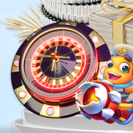
机为健康保驾护航
2022宾果推出了新品宾果甜甜圈多功效果蔬净食机,它主打便携性,
纵然外出也能够轻松携带并利用。与此同