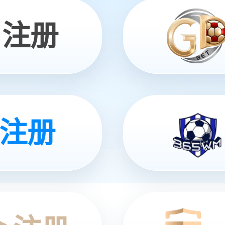
术支持
关于AC米兰
联系AC米兰
见问题
AC米兰简介
联系方式
品知识
生产基地
新闻中心
术服务
美国基地
C米兰视频
荷兰基地