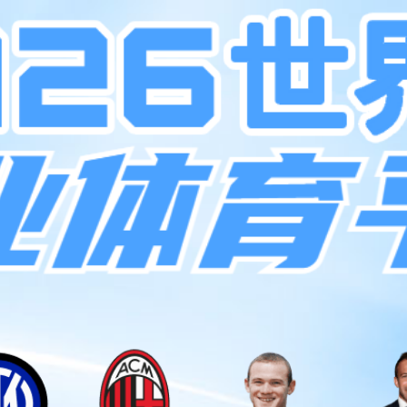
页
产品中心
工程案例
解决方案
技术支持
关于
新闻中心
MR LED